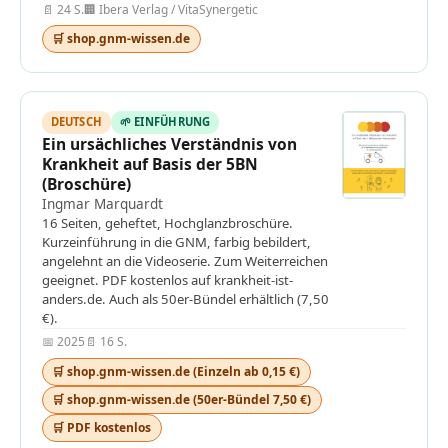
📄 24 S.
🏢 Ibera Verlag / VitaSynergetic
🛒 shop.gnm-wissen.de
DEUTSCH
🌱 EINFÜHRUNG
Ein ursächliches Verständnis von
Krankheit auf Basis der 5BN
(Broschüre)
Ingmar Marquardt
16 Seiten, geheftet, Hochglanzbroschüre.
Kurzeinführung in die GNM, farbig bebildert,
angelehnt an die Videoserie. Zum Weiterreichen
geeignet. PDF kostenlos auf krankheit-ist-
anders.de. Auch als 50er-Bündel erhältlich (7,50
€).
📅 2025
📄 16 S.
🛒 shop.gnm-wissen.de (Einzeln ab 0,15 €)
🛒 shop.gnm-wissen.de (50er-Bündel 7,50 €)
🛒 PDF kostenlos