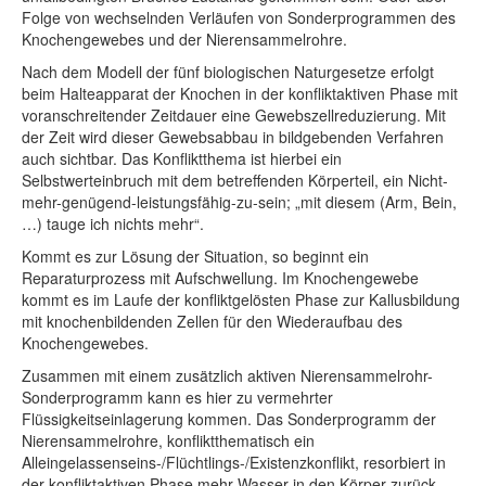
Folge von wechselnden Verläufen von Sonderprogrammen des
Knochengewebes und der Nierensammelrohre.
Nach dem Modell der fünf biologischen Naturgesetze erfolgt
beim Halteapparat der Knochen in der konfliktaktiven Phase mit
voranschreitender Zeitdauer eine Gewebszellreduzierung. Mit
der Zeit wird dieser Gewebsabbau in bildgebenden Verfahren
auch sichtbar. Das Konfliktthema ist hierbei ein
Selbstwerteinbruch mit dem betreffenden Körperteil, ein Nicht-
mehr-genügend-leistungsfähig-zu-sein; „mit diesem (Arm, Bein,
…) tauge ich nichts mehr“.
Kommt es zur Lösung der Situation, so beginnt ein
Reparaturprozess mit Aufschwellung. Im Knochengewebe
kommt es im Laufe der konfliktgelösten Phase zur Kallusbildung
mit knochenbildenden Zellen für den Wiederaufbau des
Knochengewebes.
Zusammen mit einem zusätzlich aktiven Nierensammelrohr-
Sonderprogramm kann es hier zu vermehrter
Flüssigkeitseinlagerung kommen. Das Sonderprogramm der
Nierensammelrohre, konfliktthematisch ein
Alleingelassenseins-/Flüchtlings-/Existenzkonflikt, resorbiert in
der konfliktaktiven Phase mehr Wasser in den Körper zurück.