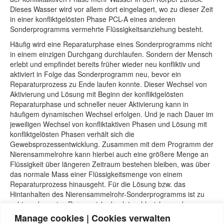
Dieses Wasser wird vor allem dort eingelagert, wo zu dieser Zeit
in einer konfliktgelösten Phase PCL-A eines anderen
Sonderprogramms vermehrte Flüssigkeitsanziehung besteht.
Häufig wird eine Reparaturphase eines Sonderprogramms nicht
in einem einzigen Durchgang durchlaufen. Sondern der Mensch
erlebt und empfindet bereits früher wieder neu konfliktiv und
aktiviert in Folge das Sonderprogramm neu, bevor ein
Reparaturprozess zu Ende laufen konnte. Dieser Wechsel von
Aktivierung und Lösung mit Beginn der konfliktgelösten
Reparaturphase und schneller neuer Aktivierung kann in
häufigem dynamischen Wechsel erfolgen. Und je nach Dauer im
jeweiligen Wechsel von konfliktaktiven Phasen und Lösung mit
konfliktgelösten Phasen verhält sich die
Gewebsprozessentwicklung. Zusammen mit dem Programm der
Nierensammelrohre kann hierbei auch eine größere Menge an
Flüssigkeit über längeren Zeitraum bestehen bleiben, was über
das normale Mass einer Flüssigkeitsmenge von einem
Reparaturprozess hinausgeht. Für die Lösung bzw. das
Hintanhalten des Nierensammelrohr-Sonderprogramms ist zu
achten, dass eine Person sich absolut wohl, sicher und
geborgen fühlen kann, sich wie zu Hause fühlen kann.
Manage cookies | Cookies verwalten