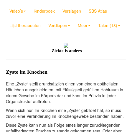
Video’s
Kinderboek
Verslagen
SBS Atlas
Lijst therapeuten
Verdiepen
Meer
Talen (18)
Ziekte is anders
Zyste im Knochen
Eine „Zyste“ stellt grundsätzlich einen von einem epithelialen
Häutchen ausgekleideten, mit Flüssigkeit gefüllten Hohlraum in
einem Gewebe im Körpers dar und kann im Prinzip in jeder
Organstruktur auftreten.
Wenn sich nun im Knochen eine „Zyste“ gebildet hat, so muss
zuvor eine Veränderung im Knochengewebe bestanden haben.
Diese Zyste kann nun als Folge eines länger zurückliegenden
unfallbedingten Bruches zustande gekommen sein. Oder aber