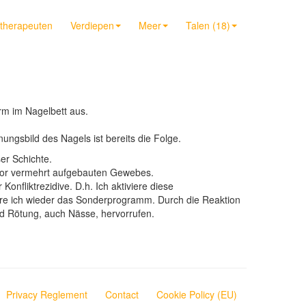
t therapeuten
Verdiepen
Meer
Talen (18)
rm im Nagelbett aus.
ngsbild des Nagels ist bereits die Folge.
er Schichte.
uvor vermehrt aufgebauten Gewebes.
onfliktrezidive. D.h. Ich aktiviere diese
iere ich wieder das Sonderprogramm. Durch die Reaktion
d Rötung, auch Nässe, hervorrufen.
Privacy Reglement
Contact
Cookie Policy (EU)