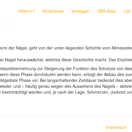
Video’s
Kinderboek
Verslagen
SBS Atlas
Lijs
sform der Nägel, geht von der unten liegenden Schichte vom Altmesode
der Nagel herauswächst, welches diese Geschichte macht. Das Erscheinu
ewebszellvermehrung zur Steigerung der Funktion des Schutzes von dies
, wenn diese Phase durchlaufen werden kann, erfolgt der Abbau des z
ktgelöste Phase vor. Bei langanhaltender Zeitdauer bedeutet dies aber K
e wieder, und – häufig genau wegen des Aussehens des Nagels – aktiv
beeinträchtigt werden und, je nach der Lage, Schmerzen, Juckreiz un
Impressum