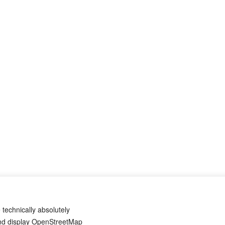
 technically absolutely
and display OpenStreetMap