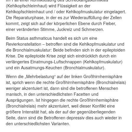
(Kehlkopfschleimhaut) wird Flüssigkeit an der
Kehlkopfschleimhaut und / oder Kehlkopfmuskulatur eingelagert.
Die Reparaturphase, in der es zur Wiederauffüllung der Zellen
kommt, zeigt sich auf der körperlichen Ebene durch Fieber,
einer veränderten Stimme, Juckreiz und Schmerzen.
Beim Status asthmaticus handelt es sich um eine
Revierkonstellation – betroffen sind die Kehlkopfmuskulatur und
die Bronchialmuskulatur: Beide befinden sich in der epileptoiden
Krise. Die epileptoide Krise zeigt sich eindrücklich durch ein
verlängertes Einatmungs-Luftschnappen (Kehlkopfmuskulatur)
und ein Ausatmungs-Keuchen (Bronchialmuskulatur).
Wenn die „Mehrbelastung“ auf der linken Großhirnhemisphäre
ist, sprich wenn die rechte Großhirnhemisphäre (Bronchialrelais)
weniger akzentuiert ist, dann sind die betroffenen Menschen
manisch, in den unterschiedlichsten Facetten und
Ausprägungen. Ist hingegen die rechte Großhirnhemisphäre
(Bronchialrelais) mehr akzentuiert, weil dieser Konflikt eine
größere Intensität hat, als der auf der gegenüberliegenden
Seite, dann sind die Betroffenen depressiv dies auch wieder in
den unterschiedlichsten Varianten.