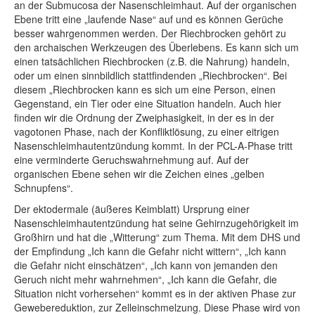
an der Submucosa der Nasenschleimhaut. Auf der organischen
Ebene tritt eine „laufende Nase“ auf und es können Gerüche
besser wahrgenommen werden. Der Riechbrocken gehört zu
den archaischen Werkzeugen des Überlebens. Es kann sich um
einen tatsächlichen Riechbrocken (z.B. die Nahrung) handeln,
oder um einen sinnbildlich stattfindenden „Riechbrocken“. Bei
diesem „Riechbrocken kann es sich um eine Person, einen
Gegenstand, ein Tier oder eine Situation handeln. Auch hier
finden wir die Ordnung der Zweiphasigkeit, in der es in der
vagotonen Phase, nach der Konfliktlösung, zu einer eitrigen
Nasenschleimhautentzündung kommt. In der PCL-A-Phase tritt
eine verminderte Geruchswahrnehmung auf. Auf der
organischen Ebene sehen wir die Zeichen eines „gelben
Schnupfens“.
Der ektodermale (äußeres Keimblatt) Ursprung einer
Nasenschleimhautentzündung hat seine Gehirnzugehörigkeit im
Großhirn und hat die „Witterung“ zum Thema. Mit dem DHS und
der Empfindung „Ich kann die Gefahr nicht wittern“, „Ich kann
die Gefahr nicht einschätzen“, „Ich kann von jemanden den
Geruch nicht mehr wahrnehmen“, „Ich kann die Gefahr, die
Situation nicht vorhersehen“ kommt es in der aktiven Phase zur
Gewebereduktion, zur Zelleinschmelzung. Diese Phase wird von