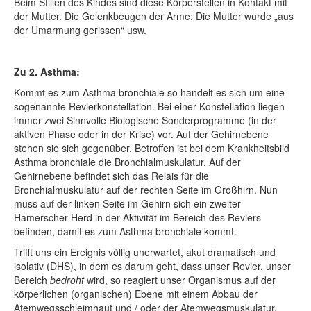
Beim Stillen des Kindes sind diese Körperstellen in Kontakt mit
der Mutter. Die Gelenkbeugen der Arme: Die Mutter wurde „aus
der Umarmung gerissen“ usw.
Zu 2. Asthma:
Kommt es zum Asthma bronchiale so handelt es sich um eine
sogenannte Revierkonstellation. Bei einer Konstellation liegen
immer zwei Sinnvolle Biologische Sonderprogramme (in der
aktiven Phase oder in der Krise) vor. Auf der Gehirnebene
stehen sie sich gegenüber. Betroffen ist bei dem Krankheitsbild
Asthma bronchiale die Bronchialmuskulatur. Auf der
Gehirnebene befindet sich das Relais für die
Bronchialmuskulatur auf der rechten Seite im Großhirn. Nun
muss auf der linken Seite im Gehirn sich ein zweiter
Hamerscher Herd in der Aktivität im Bereich des Reviers
befinden, damit es zum Asthma bronchiale kommt.
Trifft uns ein Ereignis völlig unerwartet, akut dramatisch und
isolativ (DHS), in dem es darum geht, dass unser Revier, unser
Bereich
bedroht
wird, so reagiert unser Organismus auf der
körperlichen (organischen) Ebene mit einem Abbau der
Atemwegsschleimhaut und / oder der Atemwegsmuskulatur.