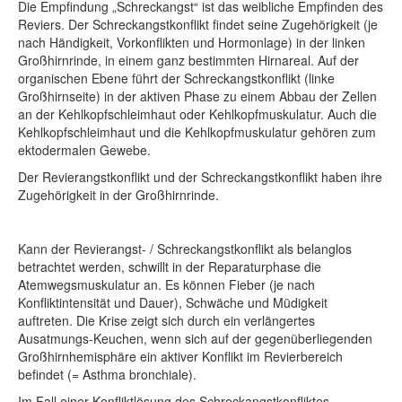
Die Empfindung „Schreckangst“ ist das weibliche Empfinden des
Reviers. Der Schreckangstkonflikt findet seine Zugehörigkeit (je
nach Händigkeit, Vorkonflikten und Hormonlage) in der linken
Großhirnrinde, in einem ganz bestimmten Hirnareal. Auf der
organischen Ebene führt der Schreckangstkonflikt (linke
Großhirnseite) in der aktiven Phase zu einem Abbau der Zellen
an der Kehlkopfschleimhaut oder Kehlkopfmuskulatur. Auch die
Kehlkopfschleimhaut und die Kehlkopfmuskulatur gehören zum
ektodermalen Gewebe.
Der Revierangstkonflikt und der Schreckangstkonflikt haben ihre
Zugehörigkeit in der Großhirnrinde.
Kann der Revierangst- / Schreckangstkonflikt als belanglos
betrachtet werden, schwillt in der Reparaturphase die
Atemwegsmuskulatur an. Es können Fieber (je nach
Konfliktintensität und Dauer), Schwäche und Müdigkeit
auftreten. Die Krise zeigt sich durch ein verlängertes
Ausatmungs-Keuchen, wenn sich auf der gegenüberliegenden
Großhirnhemisphäre ein aktiver Konflikt im Revierbereich
befindet (= Asthma bronchiale).
Im Fall einer Konfliktlösung des Schreckangstkonfliktes