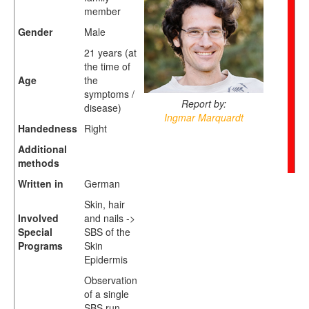
member
Gender
Male
21 years (at
the time of
Age
the
symptoms /
Report by:
disease)
Ingmar Marquardt
Handedness
Right
Additional
methods
Written in
German
Skin, hair
Involved
and nails ->
Special
SBS of the
Programs
Skin
Epidermis
Observation
of a single
SBS run,