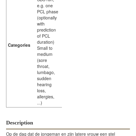
e.g. one
PCL phase
(optionally
with
prediction
of PCL
duration)
Categories
Small to
medium
(sore
throat,
lumbago,
sudden
hearing
loss,
allergies,
...)
Description
Op de dag dat de jongeman en zijn latere vrouw een stel