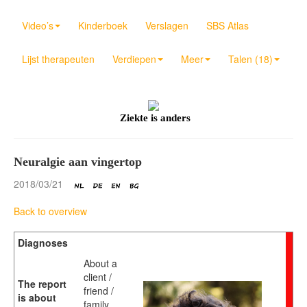
Video’s
Kinderboek
Verslagen
SBS Atlas
Lijst therapeuten
Verdiepen
Meer
Talen (18)
Ziekte is anders
Neuralgie aan vingertop
2018/03/21
Back to overview
Diagnoses
About a
client /
The report
friend /
is about
family