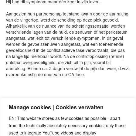
Hij had dit symptoom maar één keer in zijn leven.
Aangezien hun partnerschap tot stand kwam door de aanraking
van de vingertop, werd de scheiding op deze plek gevoeld.
Afhankelijk van de nuance van de scheidingssensatie, worden
verschillende lagen van de huid, de zenuwen of het periosteum
aangetast, wat leidt tot verschillende symptomen. In dit geval
werden de gevoelszenuwen aangetast, wat een toenemende
gevoelloosheid in de conflict actieve fase veroorzaakt, die pas
na lange tijd merkbaar wordt. Na de conflictoplossing (reünie)
ontstaat overgevoeligheid, die zich uit in pijn, vooral bij
aanraking. Binnen ca. 2 dagen verdwijnt de pijn dan weer, d.w.z.
overeenkomstig de duur van de CA-fase.
Veel dank aan Linda Cloete voor de Nederlandse vertaling
Manage cookies | Cookies verwalten
EN: This website stores as few cookies as possible - apart
from the technically absolutely necessary cookies, only those
used to integrate YouTube videos and display