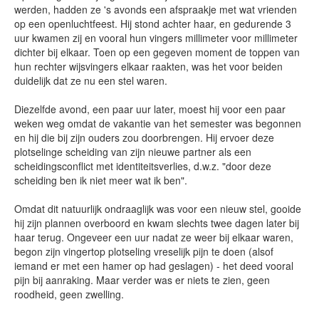
werden, hadden ze 's avonds een afspraakje met wat vrienden
op een openluchtfeest. Hij stond achter haar, en gedurende 3
uur kwamen zij en vooral hun vingers millimeter voor millimeter
dichter bij elkaar. Toen op een gegeven moment de toppen van
hun rechter wijsvingers elkaar raakten, was het voor beiden
duidelijk dat ze nu een stel waren.
Diezelfde avond, een paar uur later, moest hij voor een paar
weken weg omdat de vakantie van het semester was begonnen
en hij die bij zijn ouders zou doorbrengen. Hij ervoer deze
plotselinge scheiding van zijn nieuwe partner als een
scheidingsconflict met identiteitsverlies, d.w.z. "door deze
scheiding ben ik niet meer wat ik ben".
Omdat dit natuurlijk ondraaglijk was voor een nieuw stel, gooide
hij zijn plannen overboord en kwam slechts twee dagen later bij
haar terug. Ongeveer een uur nadat ze weer bij elkaar waren,
begon zijn vingertop plotseling vreselijk pijn te doen (alsof
iemand er met een hamer op had geslagen) - het deed vooral
pijn bij aanraking. Maar verder was er niets te zien, geen
roodheid, geen zwelling.