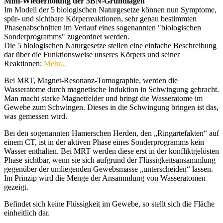
Mini-Wiederholung der 5BN-Grundlagen
Im Modell der 5 biologischen Naturgesetze können nun Symptome,
spür- und sichtbare Körperreaktionen, sehr genau bestimmten
Phasenabschnitten im Verlauf eines sogenannten "biologischen
Sonderprogramms" zugeordnet werden.
Die 5 biologischen Naturgesetze stellen eine einfache Beschreibung
dar über die Funktionsweise unseres Körpers und seiner
Reaktionen:
Mehr...
Bei MRT, Magnet-Resonanz-Tomographie, werden die
Wasseratome durch magnetische Induktion in Schwingung gebracht.
Man macht starke Magnetfelder und bringt die Wasseratome im
Gewebe zum Schwingen. Dieses in die Schwingung bringen ist das,
was gemessen wird.
Bei den sogenannten Hamerschen Herden, den „Ringartefakten“ auf
einem CT, ist in der aktiven Phase eines Sonderprogramms kein
Wasser enthalten. Bei MRT werden diese erst in der konfliktgelösten
Phase sichtbar, wenn sie sich aufgrund der Flüssigkeitsansammlung
gegenüber der umliegenden Gewebsmasse „unterscheiden“ lassen.
Im Prinzip wird die Menge der Ansammlung von Wasseratomen
gezeigt.
Befindet sich keine Flüssigkeit im Gewebe, so stellt sich die Fläche
einheitlich dar.