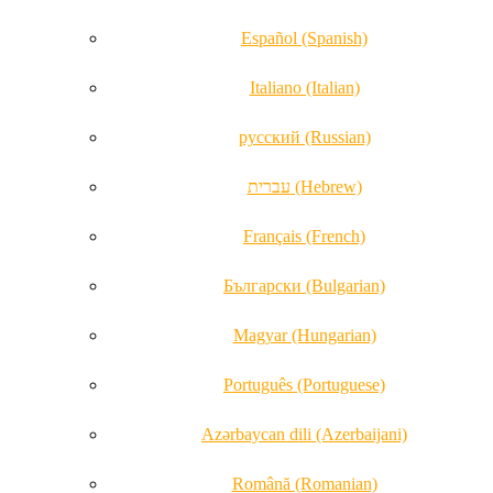
Español (Spanish)
Italiano (Italian)
русский (Russian)
עברית (Hebrew)
Français (French)
Български (Bulgarian)
Magyar (Hungarian)
Português (Portuguese)
Azərbaycan dili (Azerbaijani)
Română (Romanian)