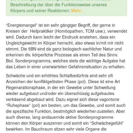
Beschreibung dar über die Funktionsweise unseres
Körpers und seiner Reaktionen:
Mehr...
“Energiemangel” ist ein sehr gängiger Begriff, der gerne in
Kreisen der Heilpraktiker (Homöopathen, TCM usw.), verwendet
wird. Dadurch kann leicht der Eindruck enstehen, dass ein
Ungleichgewicht im Körper herrscht, also etwas in/mit mir nicht
stimmt. Die 5BN sind da ganz biologisch-sachlicher Natur und
erkennen div. körperliche Prozesse als einen Teil des Sinnv.
Biol. Sonderprogramms, welches stets die wichtige Aufgabe hat
das Leben in einer unerwarteten Gefahrensituation zu erhalten.
Schwäche und ein erhöhtes Schlafbedürfnis sind sehr oft
Anzeichen der konfliktgelösten Phase (pcl). Diese ist eine Art
Regenarationsphase, in der ein Gewebe unter Schwellung
wieder aufgebaut und/oder ein überschüssig aufgebautes
verkäsend abgebaut wird. Dazu eignet sich diese vagontone
“Ruhephase” (pcl) am besten, um das Gewebe, und somit auch
die spezifische Funktion, bestmöglich wiederher-zustellen. Aber
auch diverse, lang andauernde aktive Sonderprogramme
können den Körper auszerren und somit ein “Schwächegefühl”
bewirken. Im Bauchraum sitzen sehr viele Organe die