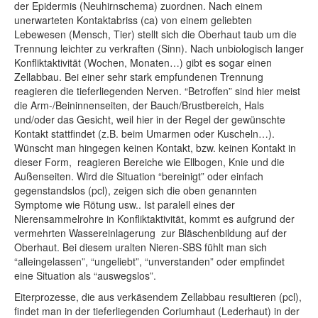
der Epidermis (Neuhirnschema) zuordnen. Nach einem
unerwarteten Kontaktabriss (ca) von einem geliebten
Lebewesen (Mensch, Tier) stellt sich die Oberhaut taub um die
Trennung leichter zu verkraften (Sinn). Nach unbiologisch langer
Konfliktaktivität (Wochen, Monaten…) gibt es sogar einen
Zellabbau. Bei einer sehr stark empfundenen Trennung
reagieren die tieferliegenden Nerven. “Betroffen” sind hier meist
die Arm-/Beininnenseiten, der Bauch/Brustbereich, Hals
und/oder das Gesicht, weil hier in der Regel der gewünschte
Kontakt stattfindet (z.B. beim Umarmen oder Kuscheln…).
Wünscht man hingegen keinen Kontakt, bzw. keinen Kontakt in
dieser Form, reagieren Bereiche wie Ellbogen, Knie und die
Außenseiten. Wird die Situation “bereinigt” oder einfach
gegenstandslos (pcl), zeigen sich die oben genannten
Symptome wie Rötung usw.. Ist paralell eines der
Nierensammelrohre in Konfliktaktivität, kommt es aufgrund der
vermehrten Wassereinlagerung zur Bläschenbildung auf der
Oberhaut. Bei diesem uralten Nieren-SBS fühlt man sich
“alleingelassen”, “ungeliebt”, “unverstanden” oder empfindet
eine Situation als “auswegslos”.
Eiterprozesse, die aus verkäsendem Zellabbau resultieren (pcl),
findet man in der tieferliegenden Coriumhaut (Lederhaut) in der