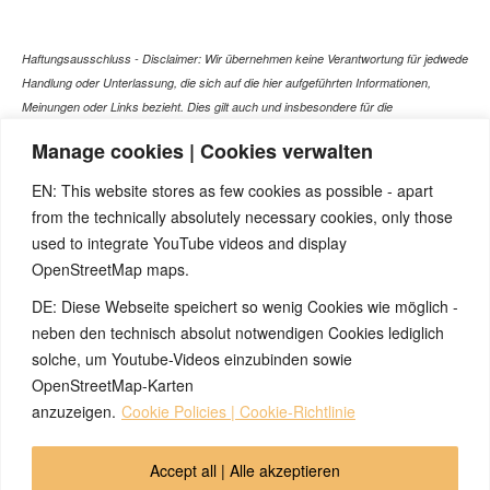
Haftungsausschluss - Disclaimer: Wir übernehmen keine Verantwortung für jedwede
Handlung oder Unterlassung, die sich auf die hier aufgeführten Informationen,
Meinungen oder Links bezieht. Dies gilt auch und insbesondere für die
gesundheitlich relevanten Beiträge, die selbstverständlich kein Ersatz für ein
Manage cookies | Cookies verwalten
Gespräch mit dem Arzt Ihres Vertrauens darstellen können. Bei den Texten auf
dieser Webseite handelt es sich nicht um Therapieempfehlungen oder gar um den
EN: This website stores as few cookies as possible - apart
Versuch einer Diagnose oder Behandlung! Wir übernehmen keinerlei Gewähr für die
from the technically absolutely necessary cookies, only those
Korrektheit, Aktualität, Vollständigkeit oder Qualität der Informationen auf dieser
used to integrate YouTube videos and display
Website. Zusätzlich müssen wir jede Haftung oder Garantie ausschließen. Dies gilt
OpenStreetMap maps.
auch für alle Verweise (Links), die direkt oder indirekt angeboten werden. Wir
können für die Inhalte solcher externen Sites, die Sie mittels eines Links oder
DE: Diese Webseite speichert so wenig Cookies wie möglich -
sonstiger Hinweise erreichen, keine Verantwortung übernehmen. Ferner haften wir
neben den technisch absolut notwendigen Cookies lediglich
nicht für direkte oder indirekte Schäden, die auf Informationen zurückgeführt werden
solche, um Youtube-Videos einzubinden sowie
können, die auf diesen externen Websites stehen
OpenStreetMap-Karten
anzuzeigen.
Cookie Policies | Cookie-Richtlinie
© 2026 by Ingmar Marquardt
Accept all | Alle akzeptieren
Impressum
Privacy Reglement
Contact