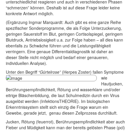
unterschiedlichst reagieren und auch in verschiedenen Phasen
“schmerzen” können. Deshalb ist auf diese Frage leider keine
konkrete Antwort möglich.
(Ergänzung Ingmar Marquardt: Auch gibt es eine ganze Reihe
spezifischer Sonderprogramme, die als Folge Unterzuckerung,
geringen Sauerstoff im Blut, geringen Cortisolspiegel, geringem
Blutdruck, Antriebslosigkeit u.a. zur Folge haben – all dies kann
ebenfalls zu Schwäche führen und die Leistungsfähigkeit
verringern. Eine genaue Differentialdiagnostik ist daher an
dieser Stelle nicht möglich und bedarf einer genaueren,
individuellen Analyse).
Unter den Begri
ff
“Gürtelrose”
(Herpes Zoster) fallen Symptome
wie
Hautjucken,
Berührungsempfindlichkeit, Rötung und wasserklare und/oder
eitrige Bläschenbildung, die laut Schulmedizin durch ein Virus
ausgelöst werden (InfektionsTHEORIE). Im biologischen
Erkenntnissystem stellt sich einzig die Frage warum ein
Gewebe, gerade jetzt, genau diesen Zellprozess durchläuft.
Jucken, Rötung (feuerrot), Berührungsempfindlichkeit aber auch
Fieber und Müdigkeit kann man der bereits gelösten Phase (pcl)