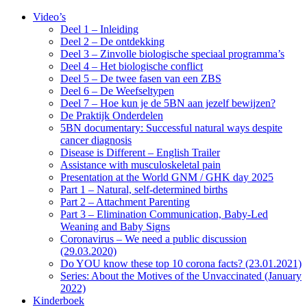
Video’s
Deel 1 – Inleiding
Deel 2 – De ontdekking
Deel 3 – Zinvolle biologische speciaal programma’s
Deel 4 – Het biologische conflict
Deel 5 – De twee fasen van een ZBS
Deel 6 – De Weefseltypen
Deel 7 – Hoe kun je de 5BN aan jezelf bewijzen?
De Praktijk Onderdelen
5BN documentary: Successful natural ways despite
cancer diagnosis
Disease is Different – English Trailer
Assistance with musculoskeletal pain
Presentation at the World GNM / GHK day 2025
Part 1 – Natural, self-determined births
Part 2 – Attachment Parenting
Part 3 – Elimination Communication, Baby-Led
Weaning and Baby Signs
Coronavirus – We need a public discussion
(29.03.2020)
Do YOU know these top 10 corona facts? (23.01.2021)
Series: About the Motives of the Unvaccinated (January
2022)
Kinderboek