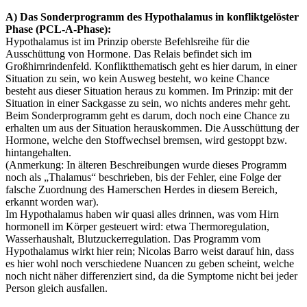
A) Das Sonderprogramm des Hypothalamus in konfliktgelöster
Phase (PCL-A-Phase):
Hypothalamus ist im Prinzip oberste Befehlsreihe für die
Ausschüttung von Hormone. Das Relais befindet sich im
Großhirnrindenfeld. Konfliktthematisch geht es hier darum, in einer
Situation zu sein, wo kein Ausweg besteht, wo keine Chance
besteht aus dieser Situation heraus zu kommen. Im Prinzip: mit der
Situation in einer Sackgasse zu sein, wo nichts anderes mehr geht.
Beim Sonderprogramm geht es darum, doch noch eine Chance zu
erhalten um aus der Situation herauskommen. Die Ausschüttung der
Hormone, welche den Stoffwechsel bremsen, wird gestoppt bzw.
hintangehalten.
(Anmerkung: In älteren Beschreibungen wurde dieses Programm
noch als „Thalamus“ beschrieben, bis der Fehler, eine Folge der
falsche Zuordnung des Hamerschen Herdes in diesem Bereich,
erkannt worden war).
Im Hypothalamus haben wir quasi alles drinnen, was vom Hirn
hormonell im Körper gesteuert wird: etwa Thermoregulation,
Wasserhaushalt, Blutzuckerregulation. Das Programm vom
Hypothalamus wirkt hier rein; Nicolas Barro weist darauf hin, dass
es hier wohl noch verschiedene Nuancen zu geben scheint, welche
noch nicht näher differenziert sind, da die Symptome nicht bei jeder
Person gleich ausfallen.