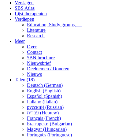
Verslagen
SBS Atlas
Lijst therapeuten
Verdiepen
Education, Study groups, …
Literature
Research
Meer
Over
Contact
5BN brochure
Nieuwsbrief
Deelnemen / Doneren
Nieuws
Talen (18)
Deutsch (German)
English (English)
Español (Spanish)
Italiano (Italian)
русский (Russian)
עברית (Hebrew)
Français (French)
Български (Bulgarian)
Magyar (Hungarian)
Português (Portuguese)