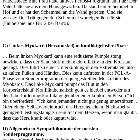
Falbeispiele: Eine Frau hatte aktives Periost-Programm am Fuß: Der
Vater hatte sie aus dem Haus geworfen. Da stand ein Schemmel im
Hof und er hat den Schemmel an die Wand getreten. Und sie
wusste: Der Tritt gegen den Schemmel war eigentlich für sie.
(Fallbeispiel aus BK 2 bei Barro).
C) Linkes Myokard (Herzmuskel) in konfliktgelöster Phase
… Beim linken Myokard kann eine reduzierte Pumpleistung
bewirken, dass der Sauerstoff nicht mehr effektiv in den Kreislauf
gelangt. Dies führt zu einer Unterkühlung in den Extremitäten, also
zu kalten Füßen und Händen. Dies kann auftreten in der PCL-A-
Phase vom Sonderprogramm der quergestreiften Muskulatur des
Myokards. Das linke Myokard pumpt das Blut in den
Körperkreislauf. Konfliktthematisch geht es hierbei entweder um
den Überforderungskonflikt gegenüber einer konkreten Person “Ich
bin überfordert!” “Ich kann jemanden nicht gut genug unterstützen”.
Oder einem Selbstwerteinbruch des Herzens, einem Nicht-mehr-
genügend-leistungsfähig-zu-sein mit dem Herzen, wenn man glaubt,
dass das Herz krank oder kaputt wäre.
D) Allgemein in Sympathikotonie der meisten
Sonderprogramme,
wo es aufgrund der Sympathikotonie zu einer Verengung der