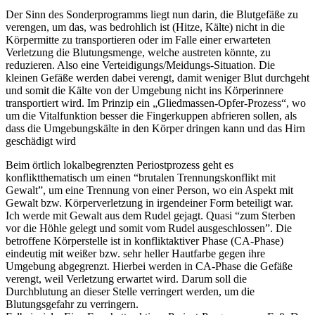
Der Sinn des Sonderprogramms liegt nun darin, die Blutgefäße zu
verengen, um das, was bedrohlich ist (Hitze, Kälte) nicht in die
Körpermitte zu transportieren oder im Falle einer erwarteten
Verletzung die Blutungsmenge, welche austreten könnte, zu
reduzieren. Also eine Verteidigungs/Meidungs-Situation. Die
kleinen Gefäße werden dabei verengt, damit weniger Blut durchgeht
und somit die Kälte von der Umgebung nicht ins Körperinnere
transportiert wird. Im Prinzip ein „Gliedmassen-Opfer-Prozess“, wo
um die Vitalfunktion besser die Fingerkuppen abfrieren sollen, als
dass die Umgebungskälte in den Körper dringen kann und das Hirn
geschädigt wird
Beim örtlich lokalbegrenzten Periostprozess geht es
konfliktthematisch um einen “brutalen Trennungskonflikt mit
Gewalt”, um eine Trennung von einer Person, wo ein Aspekt mit
Gewalt bzw. Körperverletzung in irgendeiner Form beteiligt war.
Ich werde mit Gewalt aus dem Rudel gejagt. Quasi “zum Sterben
vor die Höhle gelegt und somit vom Rudel ausgeschlossen”. Die
betroffene Körperstelle ist in konfliktaktiver Phase (CA-Phase)
eindeutig mit weißer bzw. sehr heller Hautfarbe gegen ihre
Umgebung abgegrenzt. Hierbei werden in CA-Phase die Gefäße
verengt, weil Verletzung erwartet wird. Darum soll die
Durchblutung an dieser Stelle verringert werden, um die
Blutungsgefahr zu verringern.