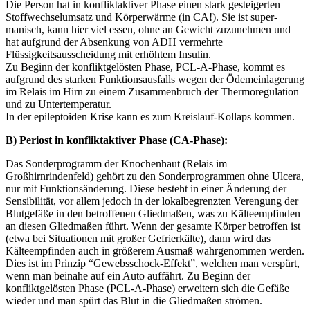
Die Person hat in konfliktaktiver Phase einen stark gesteigerten
Stoffwechselumsatz und Körperwärme (in CA!). Sie ist super-
manisch, kann hier viel essen, ohne an Gewicht zuzunehmen und
hat aufgrund der Absenkung von ADH vermehrte
Flüssigkeitsausscheidung mit erhöhtem Insulin.
Zu Beginn der konfliktgelösten Phase, PCL-A-Phase, kommt es
aufgrund des starken Funktionsausfalls wegen der Ödemeinlagerung
im Relais im Hirn zu einem Zusammenbruch der Thermoregulation
und zu Untertemperatur.
In der epileptoiden Krise kann es zum Kreislauf-Kollaps kommen.
B) Periost in konfliktaktiver Phase (CA-Phase):
Das Sonderprogramm der Knochenhaut (Relais im
Großhirnrindenfeld) gehört zu den Sonderprogrammen ohne Ulcera,
nur mit Funktionsänderung. Diese besteht in einer Änderung der
Sensibilität, vor allem jedoch in der lokalbegrenzten Verengung der
Blutgefäße in den betroffenen Gliedmaßen, was zu Kälteempfinden
an diesen Gliedmaßen führt. Wenn der gesamte Körper betroffen ist
(etwa bei Situationen mit großer Gefrierkälte), dann wird das
Kälteempfinden auch in größerem Ausmaß wahrgenommen werden.
Dies ist im Prinzip “Gewebsschock-Effekt”, welchen man verspürt,
wenn man beinahe auf ein Auto auffährt. Zu Beginn der
konfliktgelösten Phase (PCL-A-Phase) erweitern sich die Gefäße
wieder und man spürt das Blut in die Gliedmaßen strömen.