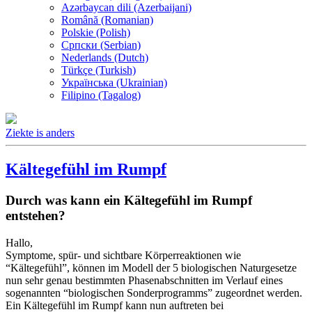
Azərbaycan dili (Azerbaijani)
Română (Romanian)
Polskie (Polish)
Српски (Serbian)
Nederlands (Dutch)
Türkçe (Turkish)
Українська (Ukrainian)
Filipino (Tagalog)
Ziekte is anders
Kältegefühl im Rumpf
Durch was kann ein Kältegefühl im Rumpf
entstehen?
Hallo,
Symptome, spür- und sichtbare Körperreaktionen wie
“Kältegefühl”, können im Modell der 5 biologischen Naturgesetze
nun sehr genau bestimmten Phasenabschnitten im Verlauf eines
sogenannten “biologischen Sonderprogramms” zugeordnet werden.
Ein Kältegefühl im Rumpf kann nun auftreten bei