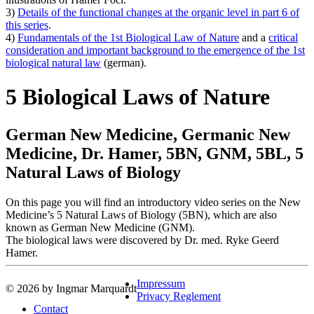
3)
Details of the functional changes at the organic level in part 6 of
this series
.
4)
Fundamentals of the 1st Biological Law of Nature
and a
critical
consideration and important background to the emergence of the 1st
biological natural law
(german).
5 Biological Laws of Nature
German New Medicine, Germanic New
Medicine, Dr. Hamer, 5BN, GNM, 5BL, 5
Natural Laws of Biology
On this page you will find an introductory video series on the New
Medicine’s 5 Natural Laws of Biology (5BN), which are also
known as German New Medicine (GNM).
The biological laws were discovered by Dr. med. Ryke Geerd
Hamer.
Impressum
© 2026 by Ingmar Marquardt
Privacy Reglement
Contact