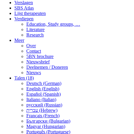
Verslagen
SBS Atlas
Lijst therapeuten
Verdiepen
Education, Study groups, …
Literature
Research
Meer
Over
Contact
5BN brochure
Nieuwsbrief
Deelnemen / Doneren
Nieuws
Talen (18)
Deutsch (German)
English (English)
Español (Spanish)
Italiano (Italian)
русский (Russian)
עברית (Hebrew)
Français (French)
Български (Bulgarian)
Magyar (Hungarian)
Português (Portuguese)