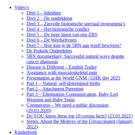
Video’s
Deel 1 – Inleiding
Deel 2 – De ontdekking
Deel 3 – Zinvolle biologische speciaal programma’s
Deel 4 – Het biologische conflict
Deel 5 – De twee fasen van een ZBS
Deel 6 – De Weefseltypen
Deel 7 – Hoe kun je de 5BN aan jezelf bewijzen?
De Praktijk Onderdelen
5BN documentary: Successful natural ways despite
cancer diagnosis
Disease is Different – English Trailer
Assistance with musculoskeletal pain
Presentation at the World GNM / GHK day 2025
Part 1 – Natural, self-determined births
Part 2 – Attachment Parenting
Part 3 – Elimination Communication, Baby-Led
Weaning and Baby Signs
Coronavirus – We need a public discussion
(29.03.2020)
Do YOU know these top 10 corona facts? (23.01.2021)
Series: About the Motives of the Unvaccinated (January
2022)
Kinderboek