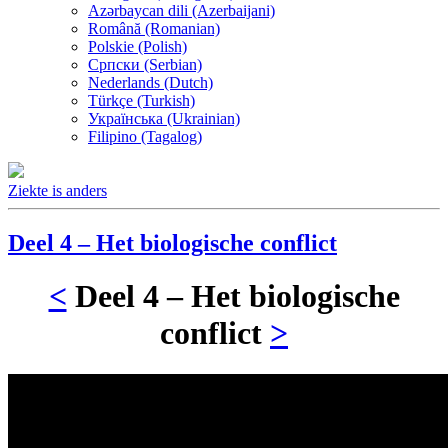
Azərbaycan dili (Azerbaijani)
Română (Romanian)
Polskie (Polish)
Српски (Serbian)
Nederlands (Dutch)
Türkçe (Turkish)
Українська (Ukrainian)
Filipino (Tagalog)
Ziekte is anders
Deel 4 – Het biologische conflict
<
Deel 4 – Het biologische
conflict
>