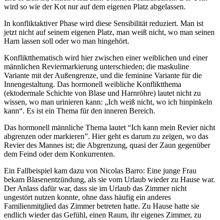
wird so wie der Kot nur auf dem eigenen Platz abgelassen.
In konfliktaktiver Phase wird diese Sensibilität reduziert. Man ist
jetzt nicht auf seinem eigenen Platz, man weiß nicht, wo man seinen
Harn lassen soll oder wo man hingehört.
Konfliktthematisch wird hier zwischen einer weiblichen und einer
männlichen Reviermarkierung unterschieden;
die maskuline
Variante mit der Außengrenze, und die feminine Variante für die
Innengestaltung.
Das hormonell weibliche Konfliktthema
(ektodermale Schichte von Blase und Harnröhre) lautet nicht zu
wissen, wo man urinieren kann: „Ich weiß nicht, wo ich hinpinkeln
kann“. Es ist ein Thema für den inneren Bereich.
Das hormonell männliche Thema lautet “Ich kann mein Revier nicht
abgrenzen oder markieren”. Hier geht es darum zu zeigen, wo das
Revier des Mannes ist; die Abgrenzung, quasi der Zaun gegenüber
dem Feind oder dem Konkurrenten.
Ein Fallbeispiel kam dazu von Nicolas Barro: Eine junge Frau
bekam Blasenentzündung, als sie vom Urlaub wieder zu Hause war.
Der Anlass dafür war, dass sie im Urlaub das Zimmer nicht
ungestört nutzen konnte, ohne dass häufig ein anderes
Familienmitglied das Zimmer betreten hatte. Zu Hause hatte sie
endlich wieder das Gefühl, einen Raum, ihr eigenes Zimmer, zu