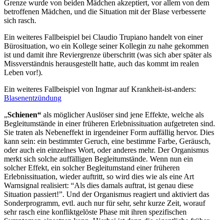
Grenze wurde von beiden Mädchen akzeptiert, vor allem von dem
betroffenen Mädchen, und die Situation mit der Blase verbesserte
sich rasch.
Ein weiteres Fallbeispiel bei Claudio Trupiano handelt von einer
Bürosituation, wo ein Kollege seiner Kollegin zu nahe gekommen
ist und damit ihre Reviergrenze überschritt (was sich aber später als
Missverständnis herausgestellt hatte, auch das kommt im realen
Leben vor!).
Ein weiteres Fallbeispiel von Ingmar auf Krankheit-ist-anders:
Blasenentzündung
„
Schienen“
als möglicher Auslöser sind jene Effekte, welche als
Begleitumstände in einer früheren Erlebnissituation aufgetreten sind.
Sie traten als Nebeneffekt in irgendeiner Form auffällig hervor. Dies
kann sein: ein bestimmter Geruch, eine bestimme Farbe, Geräusch,
oder auch ein einzelnes Wort, oder anderes mehr. Der Organismus
merkt sich solche auffälligen Begleitumstände. Wenn nun ein
solcher Effekt, ein solcher Begleitumstand einer früheren
Erlebnissituation, wieder auftritt, so wird dies wie als eine Art
Warnsignal realisiert: “Als dies damals auftrat, ist genau diese
Situation passiert!”. Und der Organismus reagiert und aktiviert das
Sonderprogramm, evtl. auch nur für sehr, sehr kurze Zeit, worauf
sehr rasch eine konfliktgelöste Phase mit ihren spezifischen