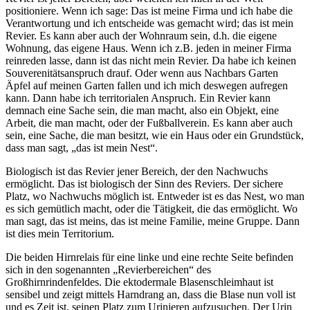
positioniere. Wenn ich sage: Das ist meine Firma und ich habe die
Verantwortung und ich entscheide was gemacht wird; das ist mein
Revier. Es kann aber auch der Wohnraum sein, d.h. die eigene
Wohnung, das eigene Haus. Wenn ich z.B. jeden in meiner Firma
reinreden lasse, dann ist das nicht mein Revier. Da habe ich keinen
Souverenitätsanspruch drauf. Oder wenn aus Nachbars Garten
Äpfel auf meinen Garten fallen und ich mich deswegen aufregen
kann. Dann habe ich territorialen Anspruch. Ein Revier kann
demnach eine Sache sein, die man macht, also ein Objekt, eine
Arbeit, die man macht, oder der Fußballverein. Es kann aber auch
sein, eine Sache, die man besitzt, wie ein Haus oder ein Grundstück,
dass man sagt, „das ist mein Nest“.
Biologisch ist das Revier jener Bereich, der den Nachwuchs
ermöglicht. Das ist biologisch der Sinn des Reviers. Der sichere
Platz, wo Nachwuchs möglich ist. Entweder ist es das Nest, wo man
es sich gemütlich macht, oder die Tätigkeit, die das ermöglicht. Wo
man sagt, das ist meins, das ist meine Familie, meine Gruppe. Dann
ist dies mein Territorium.
Die beiden Hirnrelais für eine linke und eine rechte Seite befinden
sich in den sogenannten „Revierbereichen“ des
Großhirnrindenfeldes. Die ektodermale Blasenschleimhaut ist
sensibel und zeigt mittels Harndrang an, dass die Blase nun voll ist
und es Zeit ist, seinen Platz zum Urinieren aufzusuchen. Der Urin