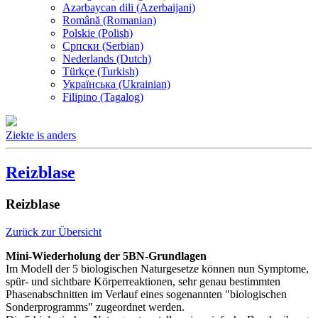
Azərbaycan dili (Azerbaijani)
Română (Romanian)
Polskie (Polish)
Српски (Serbian)
Nederlands (Dutch)
Türkçe (Turkish)
Українська (Ukrainian)
Filipino (Tagalog)
Ziekte is anders
Reizblase
Reizblase
Zurück zur Übersicht
Mini-Wiederholung der 5BN-Grundlagen
Im Modell der 5 biologischen Naturgesetze können nun Symptome,
spür- und sichtbare Körperreaktionen, sehr genau bestimmten
Phasenabschnitten im Verlauf eines sogenannten "biologischen
Sonderprogramms" zugeordnet werden.