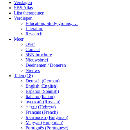
Verslagen
SBS Atlas
Lijst therapeuten
Verdiepen
Education, Study groups, …
Literature
Research
Meer
Over
Contact
5BN brochure
Nieuwsbrief
Deelnemen / Doneren
Nieuws
Talen (18)
Deutsch (German)
English (English)
Español (Spanish)
Italiano (Italian)
русский (Russian)
עברית (Hebrew)
Français (French)
Български (Bulgarian)
Magyar (Hungarian)
Português (Portuguese)