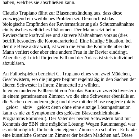
haben, welches sie abschließen kann.
Claudio Trupiano führt zur Blasenentzündung aus, dass diese
vorwiegend ein weibliches Problem sei. Demnach ist das
biologische Empfinden der Reviermarkierung als Schutzmaßnahme
ein typisches weibliches Phänomen. Der Mann setzt beim
Revierschutz kraftvollere und aktivere Maßnahmen voraus (dies
betrifft besonders die Koronararterien). Eine häufige Situation, bei
der die Blase aktiv wird, ist wenn die Frau die Kontrolle über den
Mann verliert oder aber eine andere Frau in ihr Revier eindringt.
Aber dies gilt nicht für jeden Fall und der Anlass ist stets individuell
abzuklären.
An Fallbeispielen berichtet C. Trupiano eines von zwei Mädchen,
Geschwistern, wo die jüngere beginnt regelmäßig in den Sachen der
älteren Schwester in ihrem Zimmerteil zu wühlen.
In einem anderen Fallbericht von Nicolas Barro zu zwei Schwestern
in einem gemeinsamen Zimmer, wo die eine Schwester ebenfalls an
die Sachen der anderen ging und diese mit der Blase reagierte (aktiv
– gelöst – aktiv – gelöst: denn ohne eine einzige Lösungssituation
kann es nie zu Symptomen des gelösten Blasenschleimhaut-
Programms kommen!). Der Vater der beiden Schwestern fand mit
Kenntnis der 5BN eine mögliche Lösung: Wegen Raummangel war
es nicht möglich, für beide ein eigenes Zimmer zu schaffen. Er baute
eine künstliche Grenze im Zimmer der beiden Mädchen auf. Diese